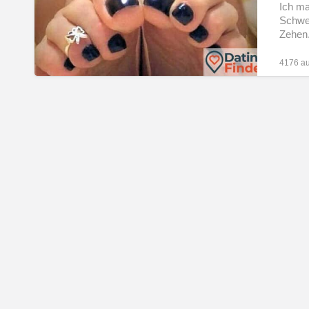
Fuss
Ich ma
Schwei
Liebhaber
Zehen
in
meiner
4176 au
Gegend