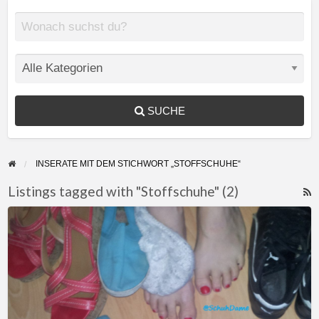
SUCHE
INSERATE MIT DEM STICHWORT „STOFFSCHUHE“
Listings tagged with "Stoffschuhe" (2)
F
Göttin
f
mit
a
Zauberfüßen
t
sucht
S
süchtigen
Schuhschnüffler