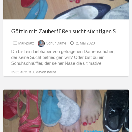
oder
Schuhlecker
Göttin mit Zauberfüßen sucht süchtigen Schuhschnüffler oder Schuhlecker
Markplatz
SchuhDame
2. Mai 2023
Du bist ein Liebhaber von getragenen Damenschuhen,
der seine Sucht befriedigen will? Oder bist du ein
Schuhschnüffler, der seiner Nase die ultimative
Herausforderung bescheren will?
[…]
3935 aufrufe, 0 davon heute
Grosse
Schuhsammlung
mit
150
Paaren